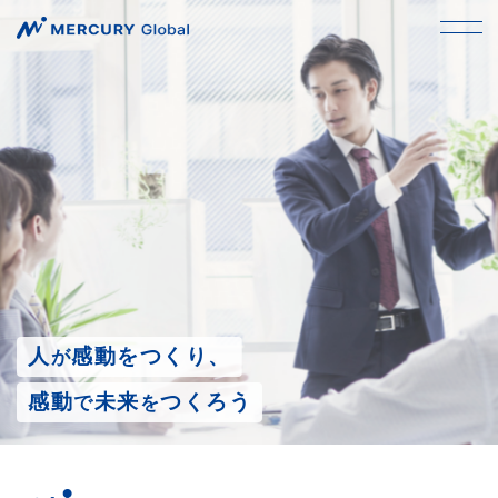
私たちについて
事業紹介
企業情報
人
感動をつくり、
が
感動
未来
つくろう
で
を